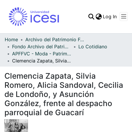
(curren
Log In
Communities & Collec
All of DSpace
Home
Archivo del Patrimonio Fotográfico y Fílmico del Valle del Cauca
Fondo Archivo del Patrimonio Fotográfico y Fílmico del Valle del Cauca
Lo Cotidiano
Statistics
APFFVC - Moda - Patrimonial
Clemencia Zapata, Silvia Romero, Alicia Sandoval, Cecilia de Londoño, y Asunción González, frente al despacho parroquial de Guacarí
Clemencia Zapata, Silvia
Romero, Alicia Sandoval, Cecilia
de Londoño, y Asunción
González, frente al despacho
parroquial de Guacarí