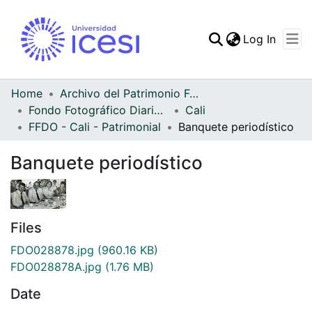
(curren
Log In
Communities & Collec
All of DSpace
Home
Archivo del Patrimonio Fotográfico y Fílmico del Valle del Cauca
Fondo Fotográfico Diario Occidente
Cali
Statistics
FFDO - Cali - Patrimonial
Banquete periodístico
Banquete periodístico
Files
FDO028878.jpg
(960.16 KB)
FDO028878A.jpg
(1.76 MB)
Date