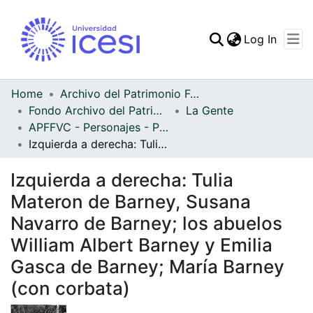
(curren
Log In
Communities & Collec
All of DSpace
Home
Archivo del Patrimonio Fotográfico y Fílmico del Valle del Cauca
Fondo Archivo del Patrimonio Fotográfico y Fílmico del Valle del Cauca
La Gente
Statistics
APFFVC - Personajes - Patrimonial
Izquierda a derecha: Tulia Materon de Barney, Susana Navarro de Barney; los abuelos William Albert Barney y Emilia Gasca de Barney; María Barney (con corbata)
Izquierda a derecha: Tulia
Materon de Barney, Susana
Navarro de Barney; los abuelos
William Albert Barney y Emilia
Gasca de Barney; María Barney
(con corbata)