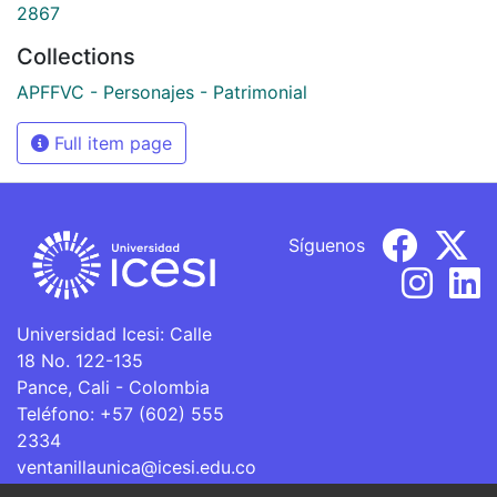
2867
Collections
APFFVC - Personajes - Patrimonial
Full item page
Síguenos
Universidad Icesi: Calle
18 No. 122-135
Pance, Cali - Colombia
Teléfono: +57 (602) 555
2334
ventanillaunica@icesi.edu.co