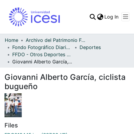
(curren
Log In
Communities & Collec
All of DSpace
Home
Archivo del Patrimonio Fotográfico y Fílmico del Valle del Cauca
Fondo Fotográfico Diario Occidente
Deportes
Statistics
FFDO - Otros Deportes - Patrimonial
Giovanni Alberto García, ciclista bugueño
Giovanni Alberto García, ciclista
bugueño
Files