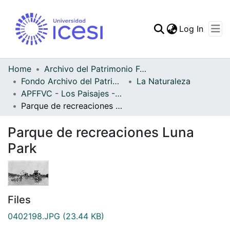
(curren
Log In
Communities & Collec
All of DSpace
Home
Archivo del Patrimonio Fotográfico y Fílmico del Valle del Cauca
Fondo Archivo del Patrimonio Fotográfico y Fílmico del Valle del Cauca
La Naturaleza
Statistics
APFFVC - Los Paisajes - Patrimonial
Parque de recreaciones Luna Park
Parque de recreaciones Luna
Park
Files
0402198.JPG
(23.44 KB)