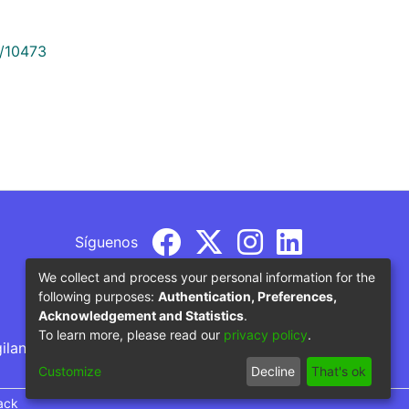
9/10473
Síguenos
We collect and process your personal information for the
following purposes:
Authentication, Preferences,
Acknowledgement and Statistics
.
To learn more, please read our
privacy policy
.
gilancia por parte del Ministerio de Educación
Customize
Decline
That's ok
ack