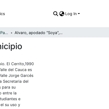
ics
Log In
APFFVC - El Pueblo - Patrimonial
Alvaro, apodado "Soya", personaje típico del municipio
icipio
io. El Cerrito,1990
Valle del Cauca es
Valle Jorge Garcés
a Secretaria del
s para su
 entre la
tudiantes e
 el su uso y