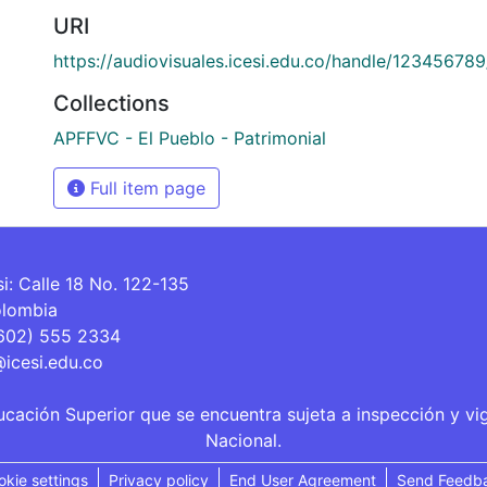
URI
https://audiovisuales.icesi.edu.co/handle/12345678
Collections
APFFVC - El Pueblo - Patrimonial
Full item page
si: Calle 18 No. 122-135
olombia
(602) 555 2334
@icesi.edu.co
ucación Superior que se encuentra sujeta a inspección y vi
Nacional.
okie settings
Privacy policy
End User Agreement
Send Feedb