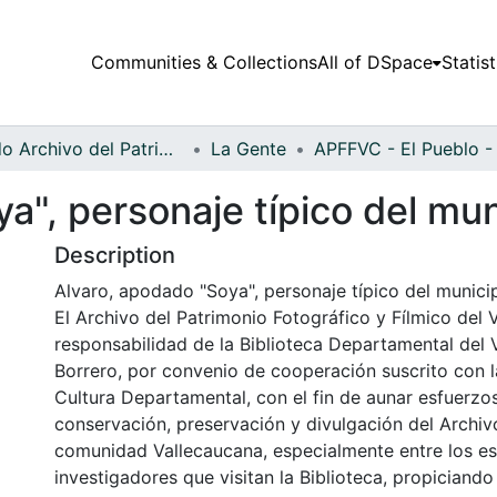
Communities & Collections
All of DSpace
Statist
Fondo Archivo del Patrimonio Fotográfico y Fílmico del Valle del Cauca
La Gente
a", personaje típico del mun
Description
Alvaro, apodado "Soya", personaje típico del municip
El Archivo del Patrimonio Fotográfico y Fílmico del 
responsabilidad de la Biblioteca Departamental del 
Borrero, por convenio de cooperación suscrito con l
Cultura Departamental, con el fin de aunar esfuerzo
conservación, preservación y divulgación del Archivo
comunidad Vallecaucana, especialmente entre los es
investigadores que visitan la Biblioteca, propiciando