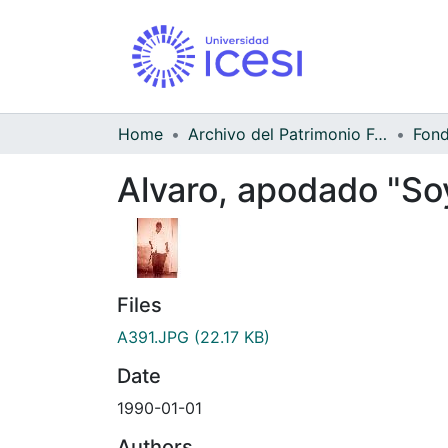
Home
Archivo del Patrimonio Fotográfico y Fílmico del Valle del Cauca
Alvaro, apodado "Soy
Files
A391.JPG
(22.17 KB)
Date
1990-01-01
Authors