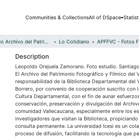
Communities & Collections
All of DSpace
Statist
Fondo Archivo del Patrimonio Fotográfico y Fílmico del Valle del Cauca
Lo Cotidiano
Description
Leopoldo Orejuela Zamorano. Foto estudio. Santiago 
El Archivo del Patrimonio Fotográfico y Fílmico del 
responsabilidad de la Biblioteca Departamental del 
Borrero, por convenio de cooperación suscrito con l
Cultura Departamental, con el fin de aunar esfuerzo
conservación, preservación y divulgación del Archivo
comunidad Vallecaucana, especialmente entre los es
investigadores que visitan la Biblioteca, propiciando
consulta permanente. La universidad Icesi es un col
proceso de difusión, facilitando la tecnología que pe