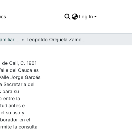
ics
Log In
APFFVC - Fotos Familiares - Patrimonial
Leopoldo Orejuela Zamorano
de Cali, C. 1901
Valle del Cauca es
Valle Jorge Garcés
a Secretaria del
s para su
 entre la
tudiantes e
 el su uso y
aborador en el
rmite la consulta