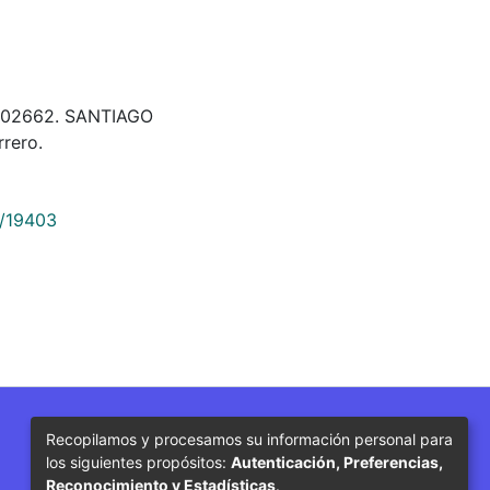
 402662. SANTIAGO
rero.
9/19403
Recopilamos y procesamos su información personal para
Síguenos
los siguientes propósitos:
Autenticación, Preferencias,
Reconocimiento y Estadísticas
.