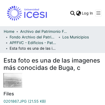
(curren
Log In
Communities & Collec
All of DSpace
Home
Archivo del Patrimonio Fotográfico y Fílmico del Valle del Cauca
Fondo Archivo del Patrimonio Fotográfico y Fílmico del Valle del Cauca
Los Municipios
Statistics
APFFVC - Edificios - Patrimonial
Esta foto es una de las imagenes más conocidas de Buga, c
Esta foto es una de las imagenes
más conocidas de Buga, c
Files
0201867.JPG
(21.55 KB)