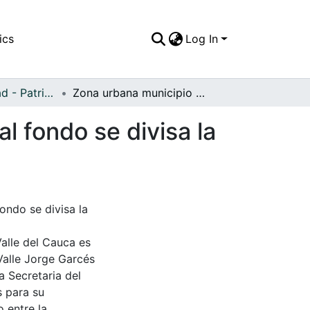
ics
Log In
APFFVC - Ciudad - Patrimonial
Zona urbana municipio de Ulloa, calle Hoyo Frío, al fondo se divisa la iglesia de San José
al fondo se divisa la
ondo se divisa la
Valle del Cauca es
Valle Jorge Garcés
a Secretaria del
s para su
 entre la