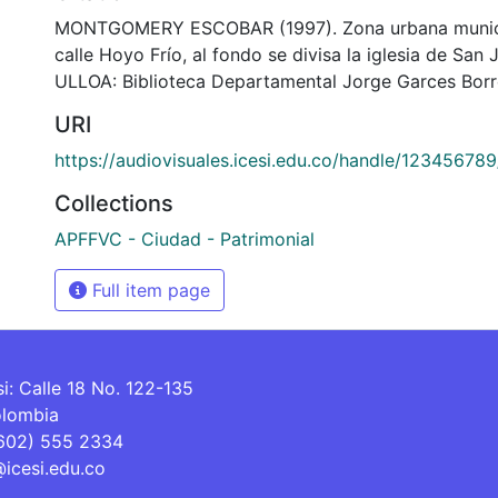
MONTGOMERY ESCOBAR (1997). Zona urbana munici
calle Hoyo Frío, al fondo se divisa la iglesia de San
ULLOA: Biblioteca Departamental Jorge Garces Borr
URI
https://audiovisuales.icesi.edu.co/handle/12345678
Collections
APFFVC - Ciudad - Patrimonial
Full item page
si: Calle 18 No. 122-135
olombia
(602) 555 2334
@icesi.edu.co