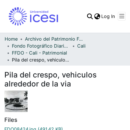
(curren
Log In
Communities & Collec
All of DSpace
Home
Archivo del Patrimonio Fotográfico y Fílmico del Valle del Cauca
Fondo Fotográfico Diario Occidente
Cali
Statistics
FFDO - Cali - Patrimonial
Pila del crespo, vehiculos alrededor de la via
Pila del crespo, vehiculos
alrededor de la via
Files
FDO08424.jpg
(491.42 KB)