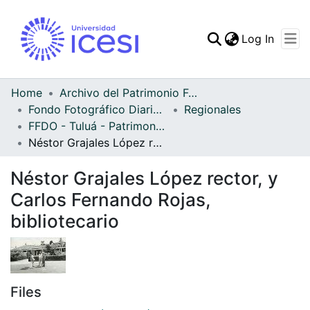
(curren
Log In
Communities & Collec
All of DSpace
Home
Archivo del Patrimonio Fotográfico y Fílmico del Valle del Cauca
Fondo Fotográfico Diario Occidente
Regionales
Statistics
FFDO - Tuluá - Patrimonial
Néstor Grajales López rector, y Carlos Fernando Rojas, bibliotecario
Néstor Grajales López rector, y
Carlos Fernando Rojas,
bibliotecario
Files