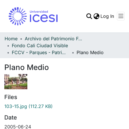
(curren
Log In
Communities & Collec
All of DSpace
Home
Archivo del Patrimonio Fotográfico y Fílmico del Valle del Cauca
Fondo Cali Ciudad Visible
Statistics
FCCV - Parques - Patrimonial
Plano Medio
Plano Medio
Files
103-15.jpg
(112.27 KB)
Date
2005-06-24