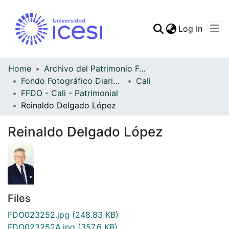
(curren
Log In
Communities & Collec
All of DSpace
Home
Archivo del Patrimonio Fotográfico y Fílmico del Valle del Cauca
Fondo Fotográfico Diario Occidente
Cali
Statistics
FFDO - Cali - Patrimonial
Reinaldo Delgado López
Reinaldo Delgado López
Files
FDO023252.jpg
(248.83 KB)
FDO023252A.jpg
(357.6 KB)