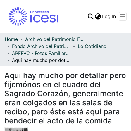
(curren
Log In
Communities & Collec
All of DSpace
Home
Archivo del Patrimonio Fotográfico y Fílmico del Valle del Cauca
Fondo Archivo del Patrimonio Fotográfico y Fílmico del Valle del Cauca
Lo Cotidiano
Statistics
APFFVC - Fotos Familiares - Patrimonial
Aqui hay mucho por detallar pero fijemónos en el cuadro del Sagrado Corazón, generalmente eran colgados en las salas de recibo, pero éste está aquí para bendecir el acto de la comida
Aqui hay mucho por detallar pero
fijemónos en el cuadro del
Sagrado Corazón, generalmente
eran colgados en las salas de
recibo, pero éste está aquí para
bendecir el acto de la comida