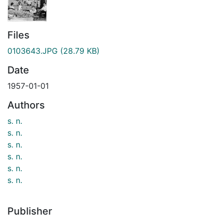
Files
0103643.JPG
(28.79 KB)
Date
1957-01-01
Authors
s. n.
s. n.
s. n.
s. n.
s. n.
s. n.
Publisher