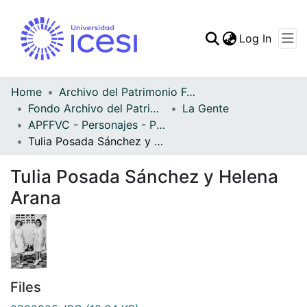
(curren
Log In
Communities & Collec
All of DSpace
Home
Archivo del Patrimonio Fotográfico y Fílmico del Valle del Cauca
Fondo Archivo del Patrimonio Fotográfico y Fílmico del Valle del Cauca
La Gente
Statistics
APFFVC - Personajes - Patrimonial
Tulia Posada Sánchez y Helena Arana
Tulia Posada Sánchez y Helena
Arana
Files