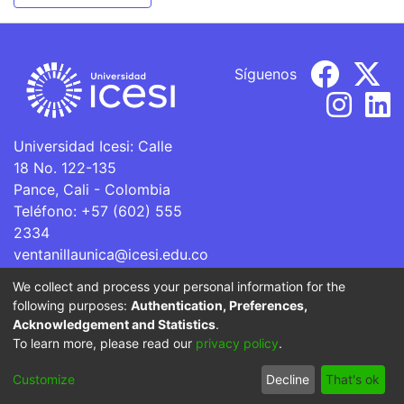
Síguenos
Universidad Icesi: Calle
18 No. 122-135
Pance, Cali - Colombia
Teléfono: +57 (602) 555
2334
ventanillaunica@icesi.edu.co
We collect and process your personal information for the
La Universidad Icesi es una Institución de Educación
following purposes:
Authentication, Preferences,
Superior que se encuentra sujeta a inspección y vigilancia
Acknowledgement and Statistics
.
por parte del Ministerio de Educación Nacional.
To learn more, please read our
privacy policy
.
Cookie
Privacy
End User
Send
Customize
Decline
That's ok
settings
policy
Agreement
Feedback