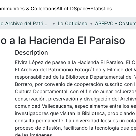
mmunities & Collections
All of DSpace
Statistics
Fondo Archivo del Patrimonio Fotográfico y Fílmico del Valle del Cauca
Lo Cotidiano
o a la Hacienda El Paraiso
Description
Elvira López de paseo a la Hacienda El Paraiso. El Ce
El Archivo del Patrimonio Fotográfico y Fílmico del 
responsabilidad de la Biblioteca Departamental del 
Borrero, por convenio de cooperación suscrito con l
Cultura Departamental, con el fin de aunar esfuerzo
conservación, preservación y divulgación del Archivo
comunidad Vallecaucana, especialmente entre los es
investigadores que visitan la Biblioteca, propiciando
consulta permanente. La universidad Icesi es un col
proceso de difusión, facilitando la tecnología que pe
de las imágenes.