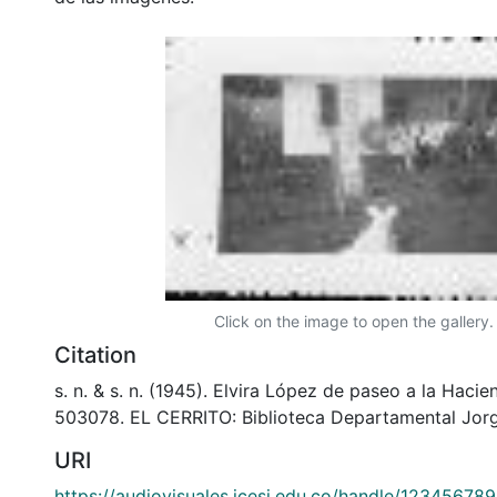
Click on the image to open the gallery.
Citation
s. n. & s. n. (1945). Elvira López de paseo a la Hacie
503078. EL CERRITO: Biblioteca Departamental Jorg
URI
https://audiovisuales.icesi.edu.co/handle/12345678