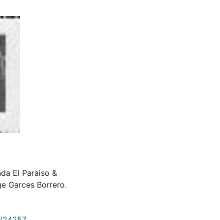
nda El Paraiso &
e Garces Borrero.
9/24257