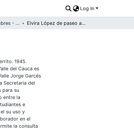
Log In
APFFVC - Costumbres - Patrimonial
Elvira López de paseo a la Hacienda El Paraiso
rrito. 1945.
Valle del Cauca es
Valle Jorge Garcés
a Secretaria del
s para su
 entre la
tudiantes e
 el su uso y
aborador en el
rmite la consulta