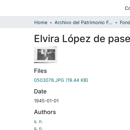
Co
Home
Archivo del Patrimonio Fotográfico y Fílmico del Valle del Cauca
Elvira López de pase
Files
0503078.JPG
(19.44 KB)
Date
1945-01-01
Authors
s. n.
s. n.