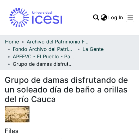
(curren
Log In
Communities & Collec
All of DSpace
Home
Archivo del Patrimonio Fotográfico y Fílmico del Valle del Cauca
Fondo Archivo del Patrimonio Fotográfico y Fílmico del Valle del Cauca
La Gente
Statistics
APFFVC - El Pueblo - Patrimonial
Grupo de damas disfrutando de un soleado día de baño a orillas del río Cauca
Grupo de damas disfrutando de
un soleado día de baño a orillas
del río Cauca
Files