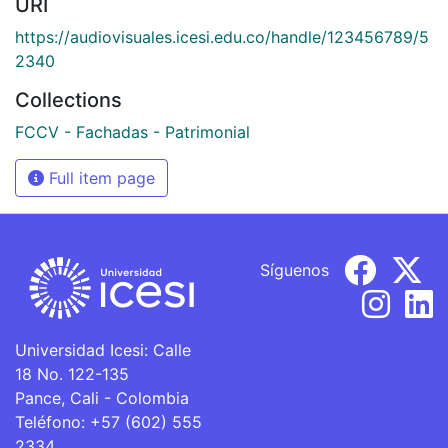
URI
https://audiovisuales.icesi.edu.co/handle/123456789/5
2340
Collections
FCCV - Fachadas - Patrimonial
Full item page
Síguenos
Universidad Icesi: Calle
18 No. 122-135
Pance, Cali - Colombia
Teléfono: +57 (602) 555
2334