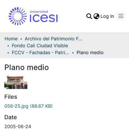
(curren
Log In
Communities & Collec
All of DSpace
Home
Archivo del Patrimonio Fotográfico y Fílmico del Valle del Cauca
Fondo Cali Ciudad Visible
Statistics
FCCV - Fachadas - Patrimonial
Plano medio
Plano medio
Files
056-25.jpg
(86.67 KB)
Date
2005-06-24