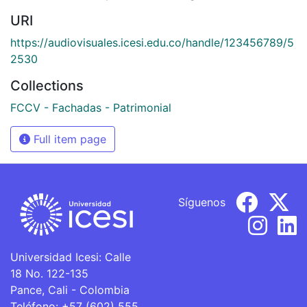
URI
https://audiovisuales.icesi.edu.co/handle/123456789/5
2530
Collections
FCCV - Fachadas - Patrimonial
Full item page
Síguenos
Universidad Icesi: Calle
18 No. 122-135
Pance, Cali - Colombia
Teléfono: +57 (602) 555