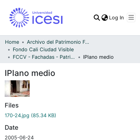
(curren
Log In
Communities & Collec
All of DSpace
Home
Archivo del Patrimonio Fotográfico y Fílmico del Valle del Cauca
Fondo Cali Ciudad Visible
Statistics
FCCV - Fachadas - Patrimonial
IPlano medio
IPlano medio
Files
170-24.jpg
(85.34 KB)
Date
2005-06-24