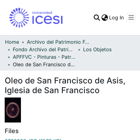
(curren
Log In
Communities & Collec
All of DSpace
Home
Archivo del Patrimonio Fotográfico y Fílmico del Valle del Cauca
Fondo Archivo del Patrimonio Fotográfico y Fílmico del Valle del Cauca
Los Objetos
Statistics
APFFVC - Pinturas - Patrimonial
Oleo de San Francisco de Asis, Iglesia de San Francisco
Oleo de San Francisco de Asis,
Iglesia de San Francisco
Files