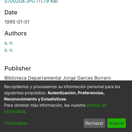
0700208.JPG
(11.79 KB)
Date
1995-01-01
Authors
s. n.
s. n.
Publisher
Biblioteca Departamental Jorge Garces Borrero
Recopilamos y procesamos su información personal para los
Description
siguientes propósitos:
Autenticación, Preferencias,
Oleo de San Francisco de Asis, Iglesia de San
Reconocimiento y Estadísticas
.
Para obtener más información, lea nuestra
política de
Francisco. Santiago de Cali, C. 1995
privacidad
.
El Archivo del Patrimonio Fotográfico y Fílmico del
Valle del Cauca es responsabilidad de la Biblioteca
Personalizar
Rechazar
Aceptar
Departamental del Valle Jorge Garcés Borrero, por