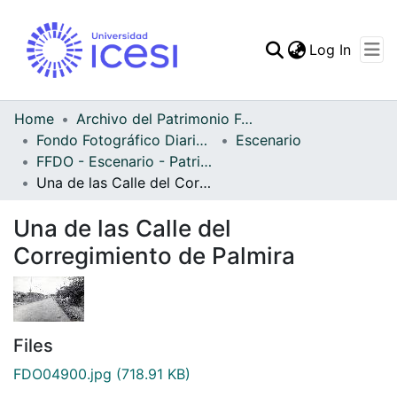
(curren
Log In
Communities & Collec
All of DSpace
Home
Archivo del Patrimonio Fotográfico y Fílmico del Valle del Cauca
Fondo Fotográfico Diario Occidente
Escenario
Statistics
FFDO - Escenario - Patrimonial
Una de las Calle del Corregimiento de Palmira
Una de las Calle del
Corregimiento de Palmira
Files
FDO04900.jpg
(718.91 KB)