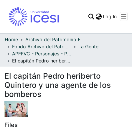
(curren
Log In
Communities & Collec
All of DSpace
Home
Archivo del Patrimonio Fotográfico y Fílmico del Valle del Cauca
Fondo Archivo del Patrimonio Fotográfico y Fílmico del Valle del Cauca
La Gente
Statistics
APFFVC - Personajes - Patrimonial
El capitán Pedro heriberto Quintero y una agente de los bomberos
El capitán Pedro heriberto
Quintero y una agente de los
bomberos
Files