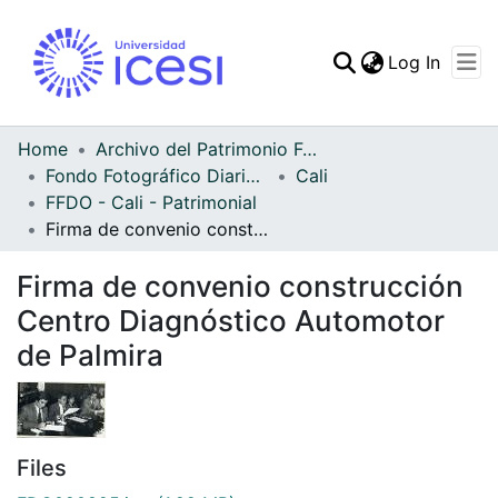
(curren
Log In
Communities & Collec
All of DSpace
Home
Archivo del Patrimonio Fotográfico y Fílmico del Valle del Cauca
Fondo Fotográfico Diario Occidente
Cali
Statistics
FFDO - Cali - Patrimonial
Firma de convenio construcción Centro Diagnóstico Automotor de Palmira
Firma de convenio construcción
Centro Diagnóstico Automotor
de Palmira
Files