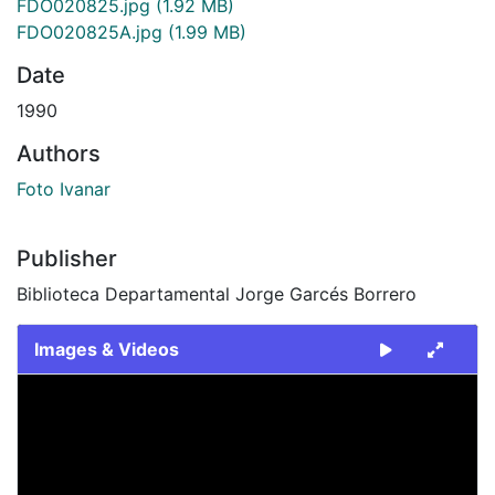
FDO020825.jpg
(1.92 MB)
FDO020825A.jpg
(1.99 MB)
Date
1990
Authors
Foto Ivanar
Publisher
Biblioteca Departamental Jorge Garcés Borrero
Images & Videos
Slide 1 of 2