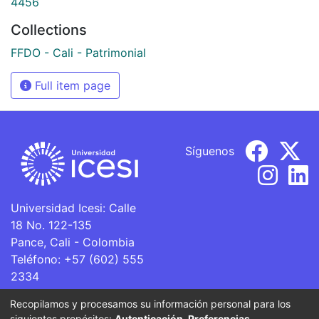
4456
Collections
FFDO - Cali - Patrimonial
Full item page
Síguenos
Universidad Icesi: Calle
18 No. 122-135
Pance, Cali - Colombia
Teléfono: +57 (602) 555
2334
ventanillaunica@icesi.edu.co
Recopilamos y procesamos su información personal para los
siguientes propósitos:
Autenticación, Preferencias,