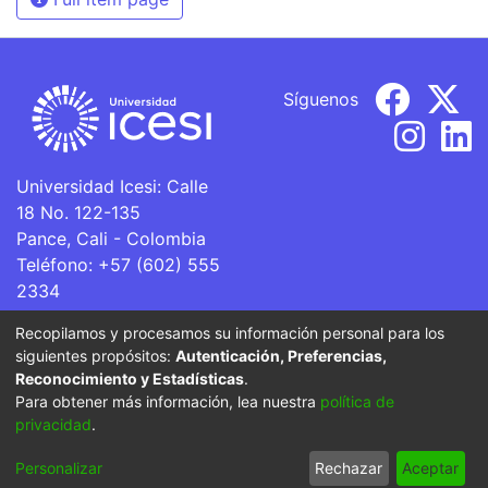
Síguenos
Universidad Icesi: Calle
18 No. 122-135
Pance, Cali - Colombia
Teléfono: +57 (602) 555
2334
ventanillaunica@icesi.edu.co
Recopilamos y procesamos su información personal para los
siguientes propósitos:
Autenticación, Preferencias,
La Universidad Icesi es una Institución de Educación
Reconocimiento y Estadísticas
.
Superior que se encuentra sujeta a inspección y vigilancia
Para obtener más información, lea nuestra
política de
por parte del Ministerio de Educación Nacional.
privacidad
.
Cookie
Privacy
End User
Send
Personalizar
Rechazar
Aceptar
settings
policy
Agreement
Feedback