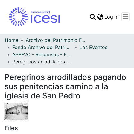
(curren
Log In
Communities & Collec
All of DSpace
Home
Archivo del Patrimonio Fotográfico y Fílmico del Valle del Cauca
Fondo Archivo del Patrimonio Fotográfico y Fílmico del Valle del Cauca
Los Eventos
Statistics
APFFVC - Religiosos - Patrimonial
Peregrinos arrodillados pagando sus penitencias camino a la iglesia de San Pedro
Peregrinos arrodillados pagando
sus penitencias camino a la
iglesia de San Pedro
Files