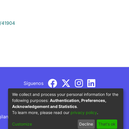
9/41904
Síguenos
We collect and process your personal information for the
following purposes:
Authentication, Preferences,
Acknowledgement and Statistics
.
To learn more, please read our
privacy policy
.
gilancia por parte del Ministerio de Educación
Customize
Decline
That's ok