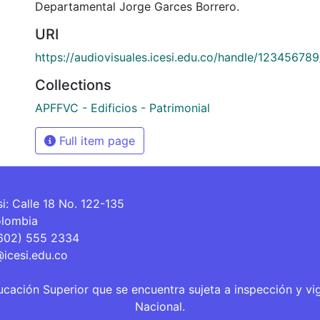
Departamental Jorge Garces Borrero.
URI
https://audiovisuales.icesi.edu.co/handle/12345678
Collections
APFFVC - Edificios - Patrimonial
Full item page
si: Calle 18 No. 122-135
olombia
(602) 555 2334
@icesi.edu.co
ucación Superior que se encuentra sujeta a inspección y vi
Nacional.