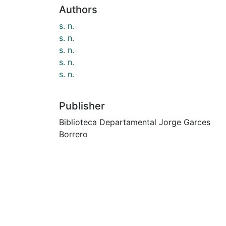
Authors
s. n.
s. n.
s. n.
s. n.
s. n.
Publisher
Biblioteca Departamental Jorge Garces
Borrero