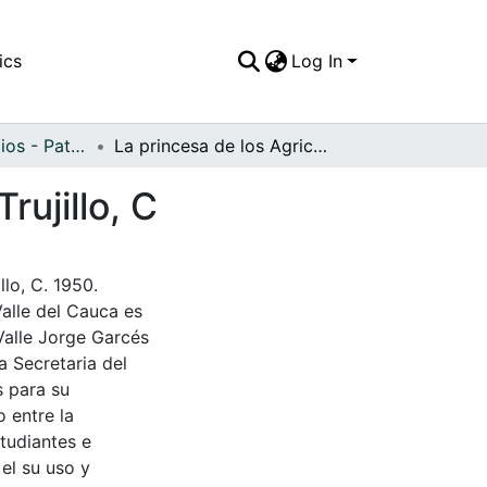
ics
Log In
APFFVC - Edificios - Patrimonial
La princesa de los Agricultores en las fiestas de Trujillo, C
rujillo, C
llo, C. 1950.
Valle del Cauca es
Valle Jorge Garcés
a Secretaria del
s para su
 entre la
tudiantes e
 el su uso y