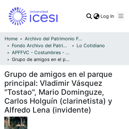
(curren
Log In
Communities & Collec
All of DSpace
Home
Archivo del Patrimonio Fotográfico y Fílmico del Valle del Cauca
Fondo Archivo del Patrimonio Fotográfico y Fílmico del Valle del Cauca
Lo Cotidiano
Statistics
APFFVC - Costumbres - Patrimonial
Grupo de amigos en el parque principal: Vladimir Vásquez "Tostao", Mario Dominguze, Carlos Holguín (clarinetista) y Alfredo Lena (invidente)
Grupo de amigos en el parque
principal: Vladimir Vásquez
"Tostao", Mario Dominguze,
Carlos Holguín (clarinetista) y
Alfredo Lena (invidente)