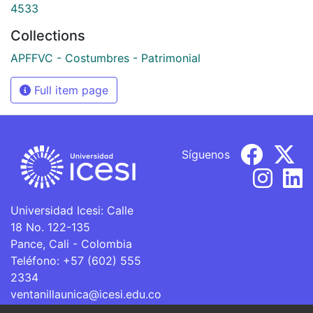
4533
Collections
APFFVC - Costumbres - Patrimonial
Full item page
Síguenos
Universidad Icesi: Calle
18 No. 122-135
Pance, Cali - Colombia
Teléfono: +57 (602) 555
2334
ventanillaunica@icesi.edu.co