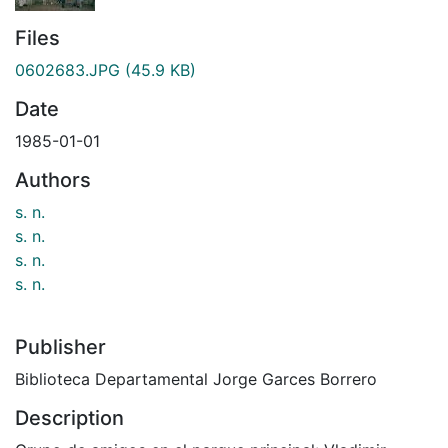
Files
0602683.JPG
(45.9 KB)
Date
1985-01-01
Authors
s. n.
s. n.
s. n.
s. n.
Publisher
Biblioteca Departamental Jorge Garces Borrero
Description