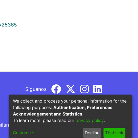
9/25365
Síguenos
We collect and process your personal information for the
following purposes:
Authentication, Preferences,
Acknowledgement and Statistics
.
To learn more, please read our
privacy policy
.
gilancia por parte del Ministerio de Educación
Customize
Decline
That's ok