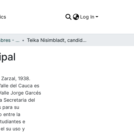
ics
Log In
APFFVC - Costumbres - Patrimonial
Teika Nisimbladt, candidata en el Reinado Municipal
ipal
 Zarzal, 1938.
Valle del Cauca es
Valle Jorge Garcés
a Secretaria del
s para su
 entre la
tudiantes e
 el su uso y