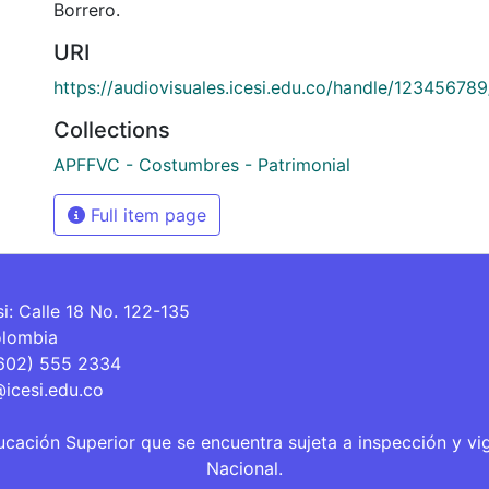
Borrero.
URI
https://audiovisuales.icesi.edu.co/handle/12345678
Collections
APFFVC - Costumbres - Patrimonial
Full item page
si: Calle 18 No. 122-135
olombia
(602) 555 2334
@icesi.edu.co
ucación Superior que se encuentra sujeta a inspección y vi
Nacional.