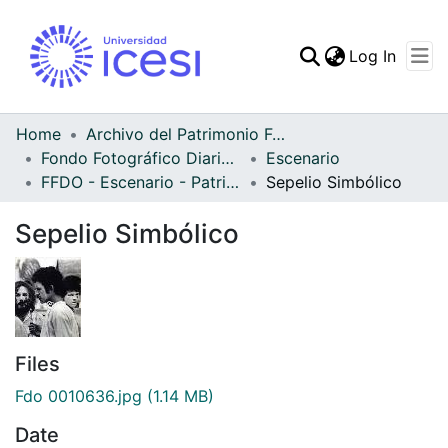
(curren
Log In
Communities & Collec
All of DSpace
Home
Archivo del Patrimonio Fotográfico y Fílmico del Valle del Cauca
Fondo Fotográfico Diario Occidente
Escenario
Statistics
FFDO - Escenario - Patrimonial
Sepelio Simbólico
Sepelio Simbólico
Files
Fdo 0010636.jpg
(1.14 MB)
Date