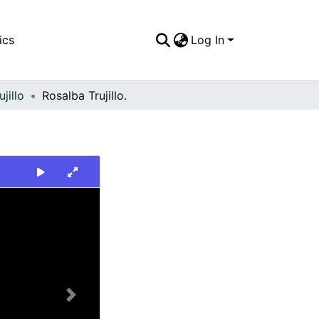
ics
Log In
jillo
Rosalba Trujillo.
Next