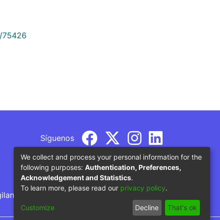
9/75426
Síguenos
We collect and process your personal information for the
following purposes:
Authentication, Preferences,
Acknowledgement and Statistics
.
To learn more, please read our
privacy policy
.
gilancia por parte del Ministerio de Educación
Customize
Decline
That's ok