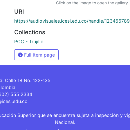
Click on the image to open the gallery.
URI
https://audiovisuales.icesi.edu.co/handle/12345678
Collections
PCC - Trujillo
Full item page
si: Calle 18 No. 122-135
olombia
(602) 555 2334
@icesi.edu.co
ucación Superior que se encuentra sujeta a inspección y vi
Nacional.