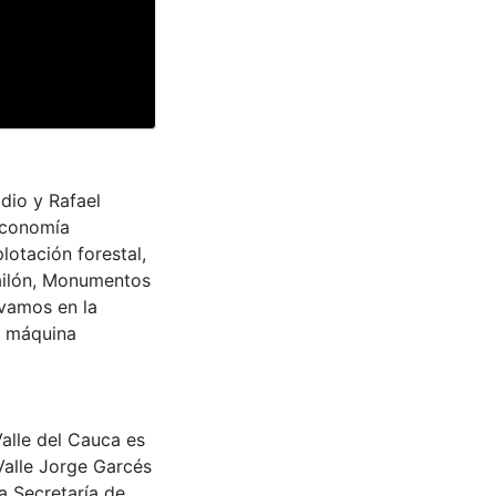
adio y Rafael
Economía
lotación forestal,
 Pailón, Monumentos
vamos en la
y máquina
Valle del Cauca es
Valle Jorge Garcés
a Secretaría de