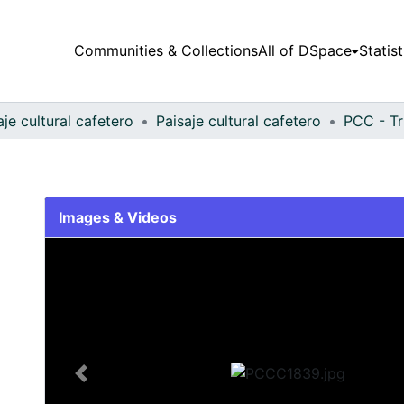
Communities & Collections
All of DSpace
Statist
aje cultural cafetero
Paisaje cultural cafetero
PCC - Tru
Images & Videos
Slide 1 of 1
Previous