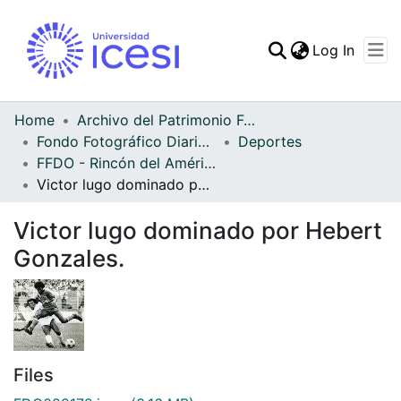
(curren
Log In
Communities & Collec
All of DSpace
Home
Archivo del Patrimonio Fotográfico y Fílmico del Valle del Cauca
Fondo Fotográfico Diario Occidente
Deportes
Statistics
FFDO - Rincón del América - Patrimonial
Victor lugo dominado por Hebert Gonzales.
Victor lugo dominado por Hebert
Gonzales.
Files