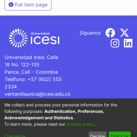
Full item page
Síguenos
Universidad Icesi: Calle
18 No. 122-135
Pance, Cali - Colombia
Teléfono: +57 (602) 555
2334
ventanillaunica@icesi.edu.co
We collect and process your personal information for the
La Universidad Icesi es una Institución de Educación
following purposes:
Authentication, Preferences,
Superior que se encuentra sujeta a inspección y vigilancia
Acknowledgement and Statistics
.
por parte del Ministerio de Educación Nacional.
To learn more, please read our
privacy policy
.
Cookie
Privacy
End User
Send
Customize
Decline
That's ok