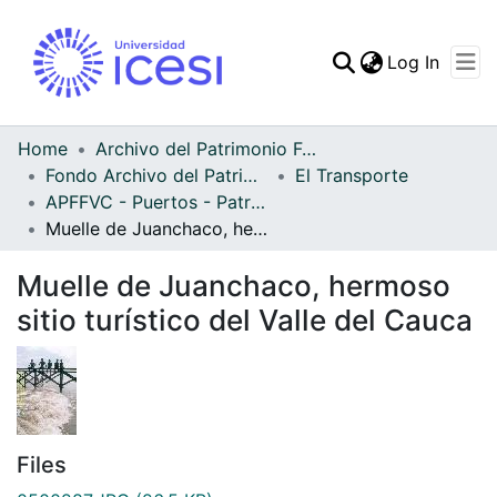
(curren
Log In
Communities & Collec
All of DSpace
Home
Archivo del Patrimonio Fotográfico y Fílmico del Valle del Cauca
Fondo Archivo del Patrimonio Fotográfico y Fílmico del Valle del Cauca
El Transporte
Statistics
APFFVC - Puertos - Patrimonial
Muelle de Juanchaco, hermoso sitio turístico del Valle del Cauca
Muelle de Juanchaco, hermoso
sitio turístico del Valle del Cauca
Files