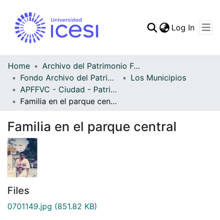
(curren
Log In
Communities & Collec
All of DSpace
Home
Archivo del Patrimonio Fotográfico y Fílmico del Valle del Cauca
Fondo Archivo del Patrimonio Fotográfico y Fílmico del Valle del Cauca
Los Municipios
Statistics
APFFVC - Ciudad - Patrimonial
Familia en el parque central
Familia en el parque central
Files
0701149.jpg
(851.82 KB)