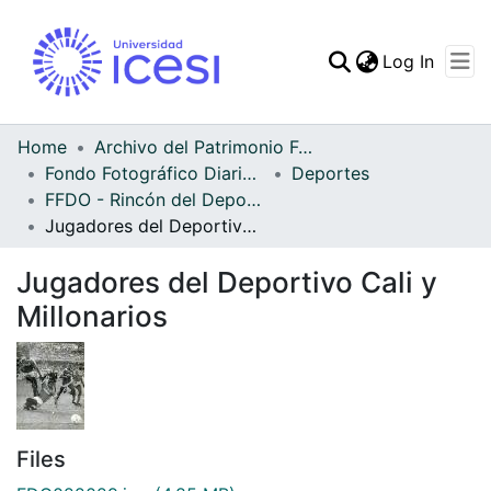
(curren
Log In
Communities & Collec
All of DSpace
Home
Archivo del Patrimonio Fotográfico y Fílmico del Valle del Cauca
Fondo Fotográfico Diario Occidente
Deportes
Statistics
FFDO - Rincón del Deportivo Cali - Patrimonial
Jugadores del Deportivo Cali y Millonarios
Jugadores del Deportivo Cali y
Millonarios
Files