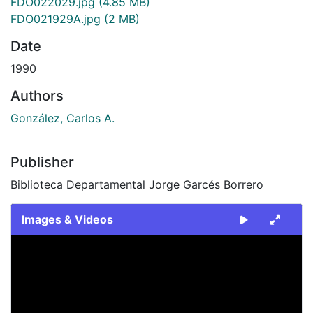
FDO022029.jpg
(4.85 MB)
FDO021929A.jpg
(2 MB)
Date
1990
Authors
González, Carlos A.
Publisher
Biblioteca Departamental Jorge Garcés Borrero
Images & Videos
Slide 1 of 2