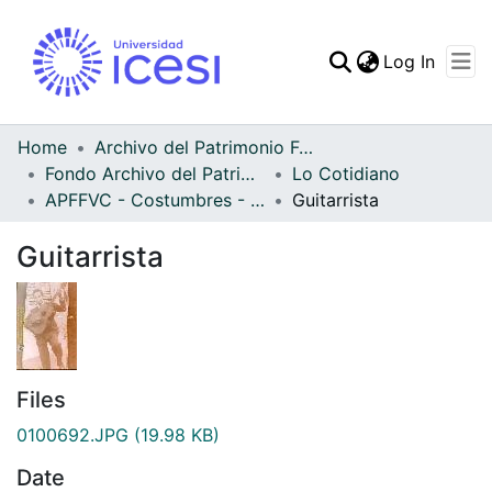
(curren
Log In
Communities & Collec
All of DSpace
Home
Archivo del Patrimonio Fotográfico y Fílmico del Valle del Cauca
Fondo Archivo del Patrimonio Fotográfico y Fílmico del Valle del Cauca
Lo Cotidiano
Statistics
APFFVC - Costumbres - Patrimonial
Guitarrista
Guitarrista
Files
0100692.JPG
(19.98 KB)
Date