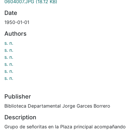
0604007.JPG
(18.12 KB)
Date
1950-01-01
Authors
s. n.
s. n.
s. n.
s. n.
s. n.
s. n.
Publisher
Biblioteca Departamental Jorge Garces Borrero
Description
Grupo de señoritas en la Plaza principal acompañando