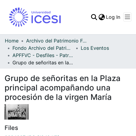
(curren
Log In
Communities & Collec
All of DSpace
Home
Archivo del Patrimonio Fotográfico y Fílmico del Valle del Cauca
Fondo Archivo del Patrimonio Fotográfico y Fílmico del Valle del Cauca
Los Eventos
Statistics
APFFVC - Desfiles - Patrimonial
Grupo de señoritas en la Plaza principal acompañando una procesión de la virgen María
Grupo de señoritas en la Plaza
principal acompañando una
procesión de la virgen María
Files