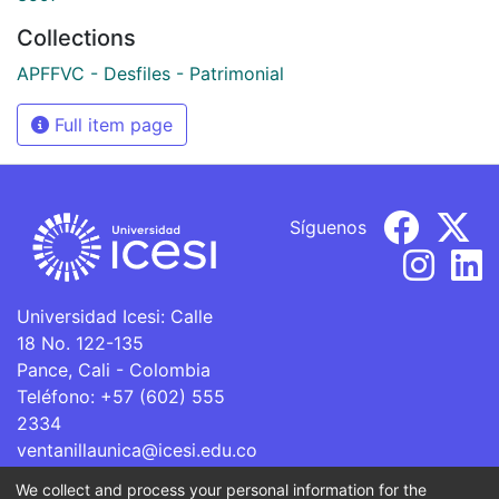
Collections
APFFVC - Desfiles - Patrimonial
Full item page
Síguenos
Universidad Icesi: Calle
18 No. 122-135
Pance, Cali - Colombia
Teléfono: +57 (602) 555
2334
ventanillaunica@icesi.edu.co
We collect and process your personal information for the