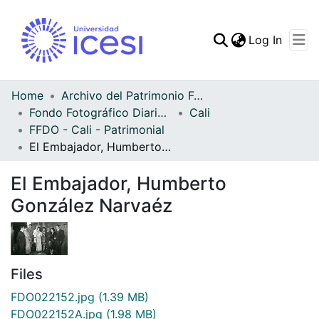
(curren
Log In
Communities & Collec
All of DSpace
Home
Archivo del Patrimonio Fotográfico y Fílmico del Valle del Cauca
Fondo Fotográfico Diario Occidente
Cali
Statistics
FFDO - Cali - Patrimonial
El Embajador, Humberto González Narvaéz
El Embajador, Humberto
González Narvaéz
Files
FDO022152.jpg
(1.39 MB)
FDO022152A.jpg
(1.98 MB)