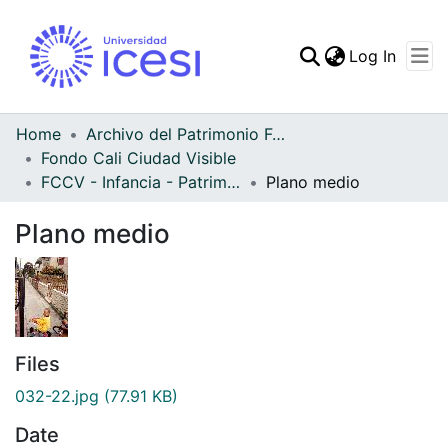
(curren
Log In
Communities & Collec
All of DSpace
Home
Archivo del Patrimonio Fotográfico y Fílmico del Valle del Cauca
Fondo Cali Ciudad Visible
Statistics
FCCV - Infancia - Patrimonial
Plano medio
Plano medio
Files
032-22.jpg
(77.91 KB)
Date