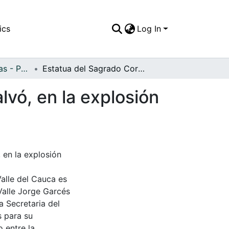
ics
Log In
APFFVC - Esculturas - Patrimonial
Estatua del Sagrado Corazón de Jesús que se salvó, en la explosión del 7 de agosto, 1
vó, en la explosión
 en la explosión
Valle del Cauca es
Valle Jorge Garcés
a Secretaria del
s para su
 entre la