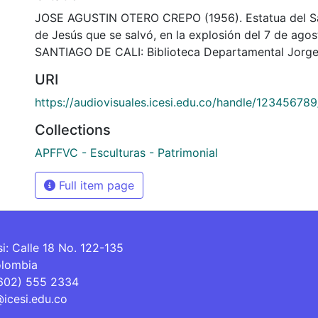
JOSE AGUSTIN OTERO CREPO (1956). Estatua del 
de Jesús que se salvó, en la explosión del 7 de agos
SANTIAGO DE CALI: Biblioteca Departamental Jorge
URI
https://audiovisuales.icesi.edu.co/handle/12345678
Collections
APFFVC - Esculturas - Patrimonial
Full item page
si: Calle 18 No. 122-135
olombia
(602) 555 2334
@icesi.edu.co