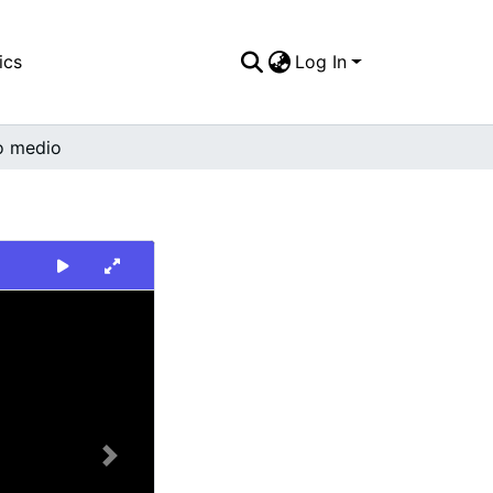
ics
Log In
o medio
Next