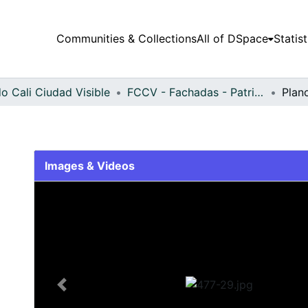
Communities & Collections
All of DSpace
Statist
o Cali Ciudad Visible
FCCV - Fachadas - Patrimonial
Plan
Images & Videos
Slide 1 of 1
Previous