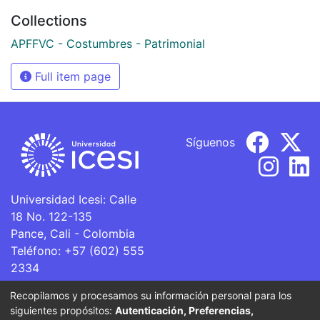
Collections
APFFVC - Costumbres - Patrimonial
Full item page
Síguenos
Universidad Icesi: Calle
18 No. 122-135
Pance, Cali - Colombia
Teléfono: +57 (602) 555
2334
ventanillaunica@icesi.edu.co
Recopilamos y procesamos su información personal para los
siguientes propósitos:
Autenticación, Preferencias,
La Universidad Icesi es una Institución de Educación