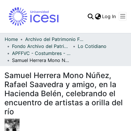
(curren
Log In
Communities & Collec
All of DSpace
Home
Archivo del Patrimonio Fotográfico y Fílmico del Valle del Cauca
Fondo Archivo del Patrimonio Fotográfico y Fílmico del Valle del Cauca
Lo Cotidiano
Statistics
APFFVC - Costumbres - Patrimonial
Samuel Herrera Mono Núñez, Rafael Saavedra y amigo, en la Hacienda Belén, celebrando el encuentro de artistas a orilla del río
Samuel Herrera Mono Núñez,
Rafael Saavedra y amigo, en la
Hacienda Belén, celebrando el
encuentro de artistas a orilla del
río