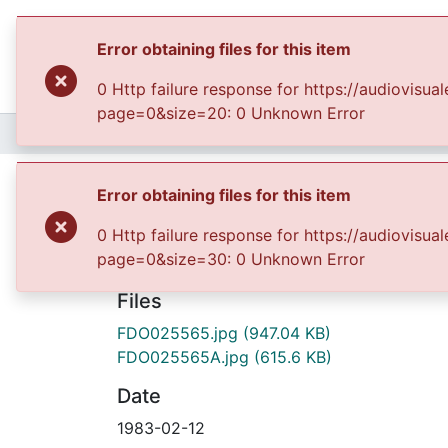
Error obtaining files for this item
0 Http failure response for https://audiovis
page=0&size=20: 0 Unknown Error
Home
Archivo del Patrimonio Fotográfico y Fílmico del Valle del Cauca
Nueva directiva Cám
Error obtaining files for this item
0 Http failure response for https://audiovis
page=0&size=30: 0 Unknown Error
Files
FDO025565.jpg
(947.04 KB)
FDO025565A.jpg
(615.6 KB)
Date
1983-02-12