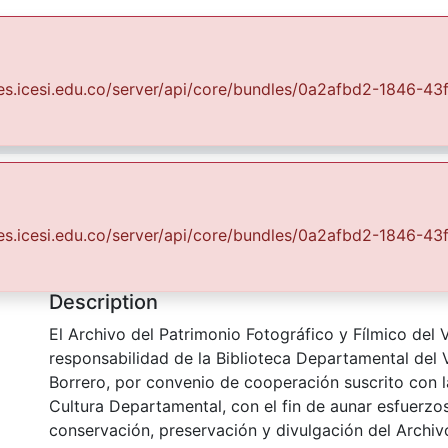
Communities & Collections
All of DSpace
Statist
uales.icesi.edu.co/server/api/core/bundles/0a2afbd2-1846-
Fondo Fotográfico Diario Occidente
Cali
FFDO - Cali - Patrimonial
ara Juniors
Abstract
uales.icesi.edu.co/server/api/core/bundles/0a2afbd2-1846-
Nueva directiva Cámara Juniors
Description
El Archivo del Patrimonio Fotográfico y Fílmico del 
responsabilidad de la Biblioteca Departamental del 
Borrero, por convenio de cooperación suscrito con l
Cultura Departamental, con el fin de aunar esfuerzo
conservación, preservación y divulgación del Archivo