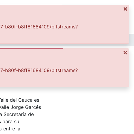
×
ics
Log In
43f7-b80f-b8ff81684109/bitstreams?
Nueva directiva Cámara Juniors
×
43f7-b80f-b8ff81684109/bitstreams?
Valle del Cauca es
Valle Jorge Garcés
a Secretaría de
s para su
 entre la