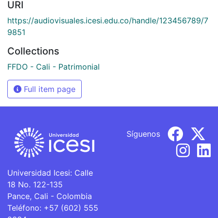
URI
https://audiovisuales.icesi.edu.co/handle/123456789/7
9851
Collections
FFDO - Cali - Patrimonial
Full item page
Síguenos
Universidad Icesi: Calle
18 No. 122-135
Pance, Cali - Colombia
Teléfono: +57 (602) 555