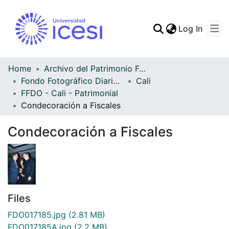
(curren
Log In
Communities & Collec
All of DSpace
Home
Archivo del Patrimonio Fotográfico y Fílmico del Valle del Cauca
Fondo Fotográfico Diario Occidente
Cali
Statistics
FFDO - Cali - Patrimonial
Condecoración a Fiscales
Condecoración a Fiscales
Files
FDO017185.jpg
(2.81 MB)
FDO017185A.jpg
(2.2 MB)