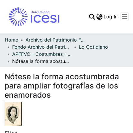
(curren
Log In
Communities & Collec
All of DSpace
Home
Archivo del Patrimonio Fotográfico y Fílmico del Valle del Cauca
Fondo Archivo del Patrimonio Fotográfico y Fílmico del Valle del Cauca
Lo Cotidiano
Statistics
APFFVC - Costumbres - Patrimonial
Nótese la forma acostumbrada para ampliar fotografías de los enamorados
Nótese la forma acostumbrada
para ampliar fotografías de los
enamorados