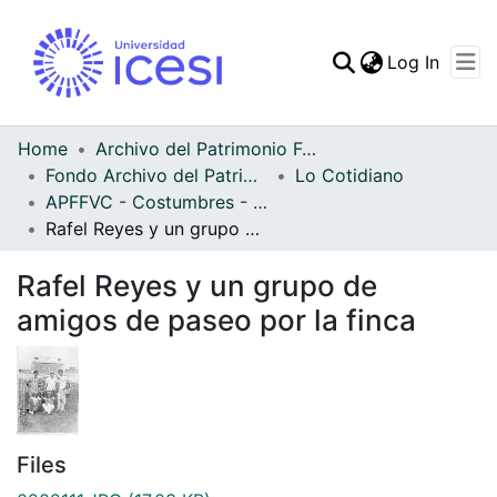
(curren
Log In
Communities & Collec
All of DSpace
Home
Archivo del Patrimonio Fotográfico y Fílmico del Valle del Cauca
Fondo Archivo del Patrimonio Fotográfico y Fílmico del Valle del Cauca
Lo Cotidiano
Statistics
APFFVC - Costumbres - Patrimonial
Rafel Reyes y un grupo de amigos de paseo por la finca
Rafel Reyes y un grupo de
amigos de paseo por la finca
Files