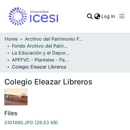
(curren
Log In
Communities & Collec
All of DSpace
Home
Archivo del Patrimonio Fotográfico y Fílmico del Valle del Cauca
Fondo Archivo del Patrimonio Fotográfico y Fílmico del Valle del Cauca
Statistics
La Educación y el Deporte
APFFVC - Planteles - Patrimonial
Colegio Eleazar Libreros
Colegio Eleazar Libreros
Files
0101490.JPG
(28.53 KB)