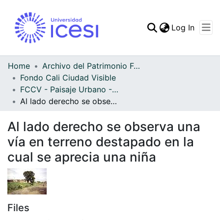
(curren
Log In
Communities & Collec
All of DSpace
Home
Archivo del Patrimonio Fotográfico y Fílmico del Valle del Cauca
Fondo Cali Ciudad Visible
Statistics
FCCV - Paisaje Urbano - Patrimonial
Al lado derecho se observa una vía en terreno destapado en la cual se aprecia una niña
Al lado derecho se observa una
vía en terreno destapado en la
cual se aprecia una niña
Files