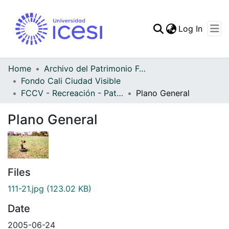
(curren
Log In
Communities & Collec
All of DSpace
Home
Archivo del Patrimonio Fotográfico y Fílmico del Valle del Cauca
Fondo Cali Ciudad Visible
Statistics
FCCV - Recreación - Patrimonial
Plano General
Plano General
Files
111-21.jpg
(123.02 KB)
Date
2005-06-24