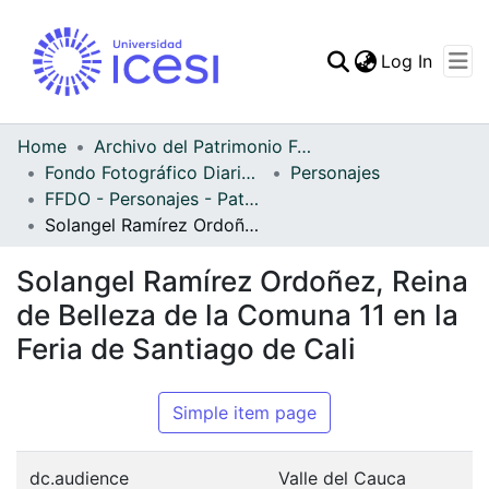
(curren
Log In
Communities & Collec
All of DSpace
Home
Archivo del Patrimonio Fotográfico y Fílmico del Valle del Cauca
Fondo Fotográfico Diario Occidente
Personajes
Statistics
FFDO - Personajes - Patrimonial
Solangel Ramírez Ordoñez, Reina de Belleza de la Comuna 11 en la Feria de Santiago de Cali
Solangel Ramírez Ordoñez, Reina
de Belleza de la Comuna 11 en la
Feria de Santiago de Cali
Simple item page
dc.audience
Valle del Cauca