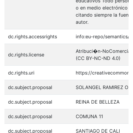
educativos Todo persona 
o en medio electrónico p
citando siempre la fuentes
autor.
dc.rights.accessrights
info:eu-repo/semantics/
Atribuci�n-NoComercial-S
dc.rights.license
(CC BY-NC-ND 4.0)
dc.rights.uri
https://creativecommons.
dc.subject.proposal
SOLANGEL RAMIREZ OR
dc.subject.proposal
REINA DE BELLEZA
dc.subject.proposal
COMUNA 11
dc.subject.proposal
SANTIAGO DE CALI