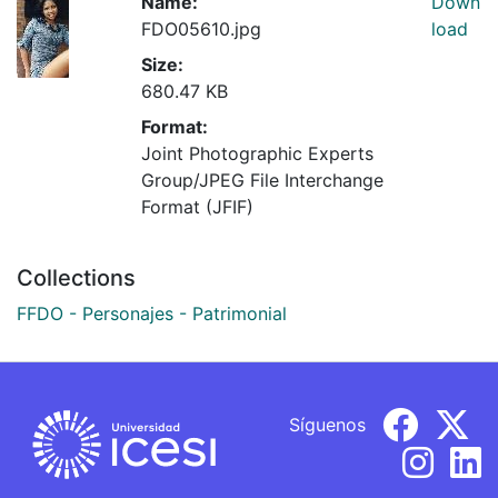
Name:
Down
FDO05610.jpg
load
Size:
680.47 KB
Format:
Joint Photographic Experts
Group/JPEG File Interchange
Format (JFIF)
Collections
FFDO - Personajes - Patrimonial
Síguenos