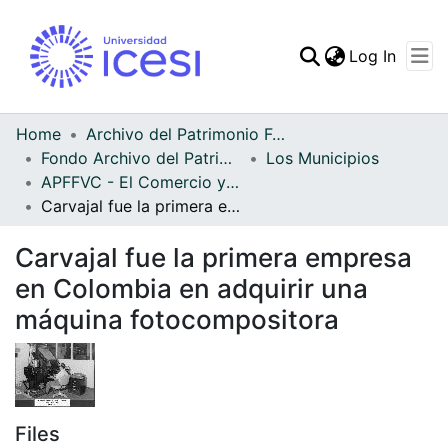
(curren
Log In
Communities & Collec
All of DSpace
Home
Archivo del Patrimonio Fotográfico y Fílmico del Valle del Cauca
Fondo Archivo del Patrimonio Fotográfico y Fílmico del Valle del Cauca
Los Municipios
Statistics
APFFVC - El Comercio y las Haciendas - Patrimonial
Carvajal fue la primera empresa en Colombia en adquirir una máquina fotocompositora
Carvajal fue la primera empresa
en Colombia en adquirir una
máquina fotocompositora
Files