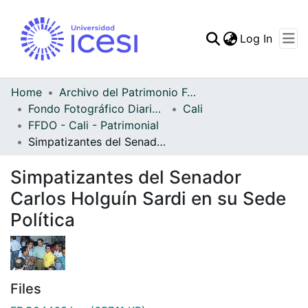
(curren
Log In
Communities & Collec
All of DSpace
Home
Archivo del Patrimonio Fotográfico y Fílmico del Valle del Cauca
Fondo Fotográfico Diario Occidente
Cali
Statistics
FFDO - Cali - Patrimonial
Simpatizantes del Senador Carlos Holguín Sardi en su Sede Política
Simpatizantes del Senador
Carlos Holguín Sardi en su Sede
Política
Files